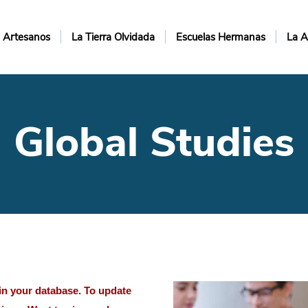
Artesanos
La Tierra Olvidada
Escuelas Hermanas
La A
Global Studies
d in your database. To update