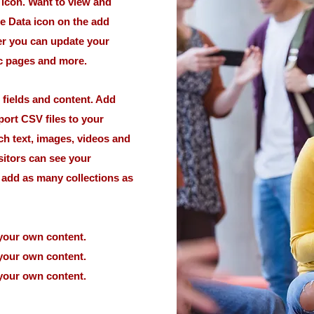
t icon. Want to view and
he Data icon on the add
ger you can update your
ic pages and more.
h fields and content. Add
port CSV files to your
ich text, images, videos and
sitors can see your
n add as many collections as
 your own content.
 your own content.
 your own content.