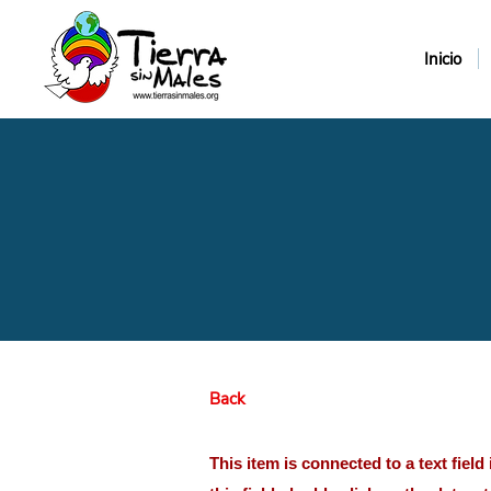
Inicio
Back
This item is connected to a text fiel