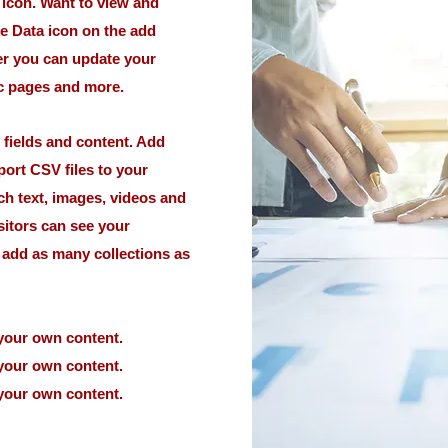
t icon. Want to view and
he Data icon on the add
ger you can update your
ic pages and more.
h fields and content. Add
port CSV files to your
ich text, images, videos and
sitors can see your
n add as many collections as
 your own content.
 your own content.
 your own content.