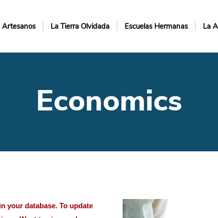
Artesanos
La Tierra Olvidada
Escuelas Hermanas
La A
Economics
d in your database. To update