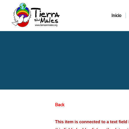
Inicio
Back
This item is connected to a text fiel